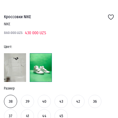
Кроссовки NIKE
NIKE
430 000 UZS
860 000 UZS
Цвет:
Размер
38
39
40
43
42
36
37
41
44
45